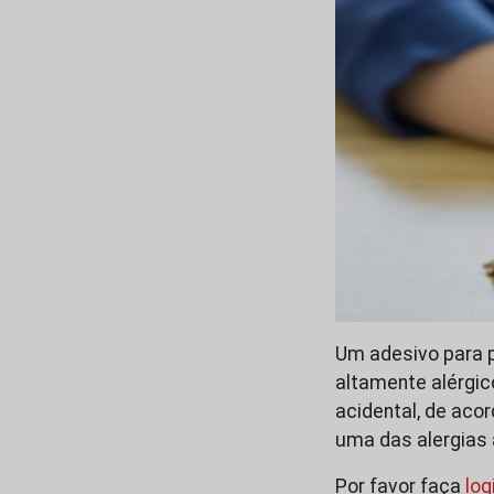
Um adesivo para 
altamente alérgi
acidental, de aco
uma das alergias
Por favor faça
log