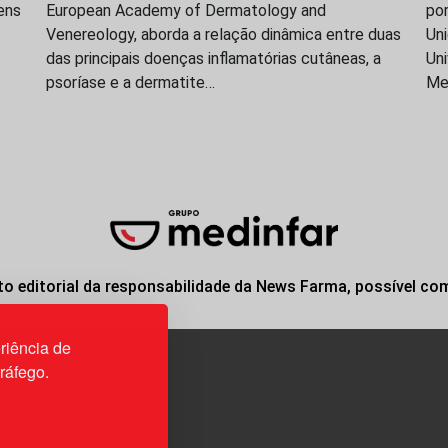
ens
European Academy of Dermatology and
po
Venereology, aborda a relação dinâmica entre duas
Uni
das principais doenças inflamatórias cutâneas, a
Uni
psoríase e a dermatite…
Me
o editorial da responsabilidade da News Farma, possível co
riência de
tráfego.
3H, esc. 37