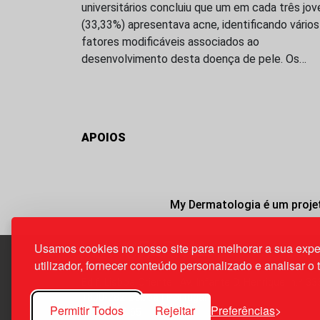
universitários concluiu que um em cada três jov
(33,33%) apresentava acne, identificando vários
fatores modificáveis associados ao
desenvolvimento desta doença de pele. Os…
APOIOS
My Dermatologia é um projet
Usamos cookies no nosso site para melhorar a sua expe
utilizador, fornecer conteúdo personalizado e analisar o 
Edif. Lisboa Oriente | Av. Infante D. Henrique, n.º 33
1800-282 Lisboa | Portugal
Permitir Todos
Rejeitar
Preferências
21 850 40 65