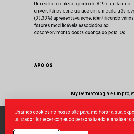
Um estudo realizado junto de 819 estudantes
universitários concluiu que um em cada três jov
(33,33%) apresentava acne, identificando vários
fatores modificáveis associados ao
desenvolvimento desta doença de pele. Os…
APOIOS
My Dermatologia é um projet
Usamos cookies no nosso site para melhorar a sua expe
utilizador, fornecer conteúdo personalizado e analisar o 
Edif. Lisboa Oriente | Av. Infante D. Henrique, n.º 33
1800-282 Lisboa | Portugal