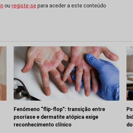
in
ou
registe-se
para aceder a este conteúdo
Fenómeno “flip-flop”: transição entre
Ps
psoríase e dermatite atópica exige
bi
reconhecimento clínico
do