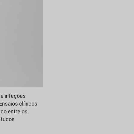
de infeções
nsaios clínicos
sco entre os
estudos