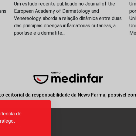
Um estudo recente publicado no Journal of the
Uma
ens
European Academy of Dermatology and
po
Venereology, aborda a relação dinâmica entre duas
Uni
das principais doenças inflamatórias cutâneas, a
Uni
psoríase e a dermatite…
Me
o editorial da responsabilidade da News Farma, possível co
riência de
tráfego.
3H, esc. 37