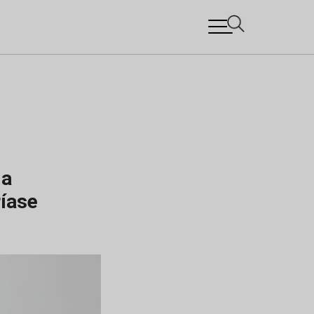
 a
íase