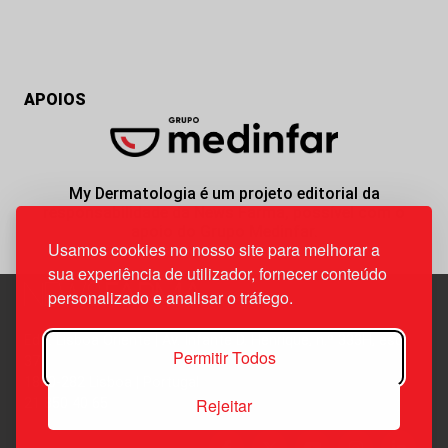
APOIOS
My Dermatologia é um projeto editorial da
responsabilidade da News Farma, possível com o
apoio do Grupo Medinfar.
Usamos cookies no nosso site para melhorar a
sua experiência de utilizador, fornecer conteúdo
personalizado e analisar o tráfego.
Edif. Lisboa Oriente | Av. Infante D. Henrique, n.º 333H, esc.
Permitir Todos
37
1800-282 Lisboa | Portugal
Rejeitar
21 850 40 65