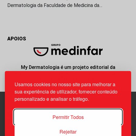
Dermatologia da Faculdade de Medicina da…
APOIOS
My Dermatologia é um projeto editorial da
responsabilidade da News Farma, possível com o
apoio do Grupo Medinfar.
Usamos cookies no nosso site para melhorar a
sua experiência de utilizador, fornecer conteúdo
personalizado e analisar o tráfego.
Edif. Lisboa Oriente | Av. Infante D. Henrique, n.º 333H, esc.
Permitir Todos
37
1800-282 Lisboa | Portugal
Rejeitar
21 850 40 65