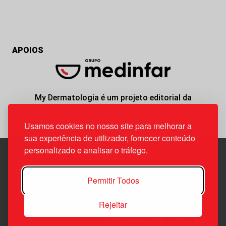
APOIOS
My Dermatologia é um projeto editorial da
responsabilidade da News Farma, possível com o
apoio do Grupo Medinfar.
Usamos cookies no nosso site para melhorar a
sua experiência de utilizador, fornecer conteúdo
personalizado e analisar o tráfego.
Edif. Lisboa Oriente | Av. Infante D. Henrique, n.º 333H, esc.
Permitir Todos
37
1800-282 Lisboa | Portugal
Rejeitar
21 850 40 65