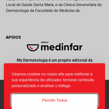
Local de Saúde Santa Maria, e da Clínica Universitária de
Dermatologia da Faculdade de Medicina da…
APOIOS
My Dermatologia é um projeto editorial da
responsabilidade da News Farma, possível com o
apoio do Grupo Medinfar.
Usamos cookies no nosso site para melhorar a
sua experiência de utilizador, fornecer conteúdo
personalizado e analisar o tráfego.
Edif. Lisboa Oriente | Av. Infante D. Henrique, n.º 333H, esc.
Permitir Todos
37
1800-282 Lisboa | Portugal