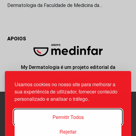
Dermatologia da Faculdade de Medicina da…
APOIOS
My Dermatologia é um projeto editorial da
responsabilidade da News Farma, possível com o
apoio do Grupo Medinfar.
Usamos cookies no nosso site para melhorar a
sua experiência de utilizador, fornecer conteúdo
personalizado e analisar o tráfego.
Edif. Lisboa Oriente | Av. Infante D. Henrique, n.º 333H, esc.
Permitir Todos
37
1800-282 Lisboa | Portugal
Rejeitar
21 850 40 65