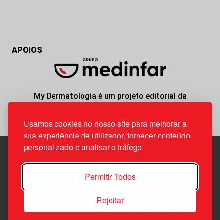
APOIOS
My Dermatologia é um projeto editorial da
responsabilidade da News Farma, possível com o
apoio do Grupo Medinfar.
Usamos cookies no nosso site para melhorar a
sua experiência de utilizador, fornecer conteúdo
personalizado e analisar o tráfego.
Edif. Lisboa Oriente | Av. Infante D. Henrique, n.º 333H, esc.
Permitir Todos
37
1800-282 Lisboa | Portugal
Rejeitar
21 850 40 65