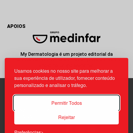
APOIOS
My Dermatologia é um projeto editorial da
responsabilidade da News Farma, possível com o
apoio do Grupo Medinfar.
Usamos cookies no nosso site para melhorar a
sua experiência de utilizador, fornecer conteúdo
personalizado e analisar o tráfego.
Edif. Lisboa Oriente | Av. Infante D. Henrique, n.º 333H, esc.
Permitir Todos
37
1800-282 Lisboa | Portugal
Rejeitar
21 850 40 65
Preferências