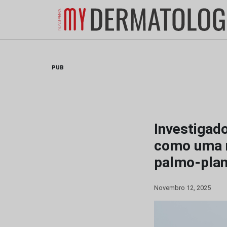
Skip
to
content
PUB
Investigad
como uma n
palmo-plan
Novembro 12, 2025