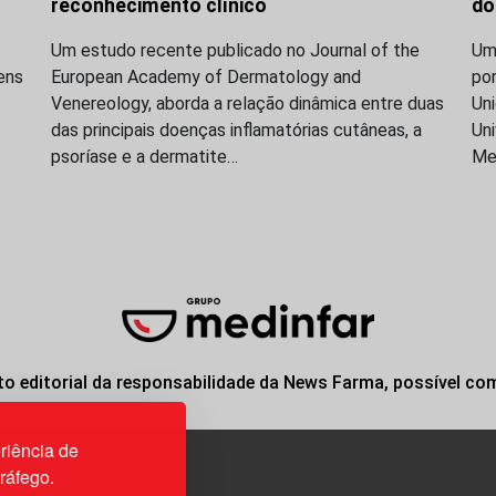
reconhecimento clínico
do
Um estudo recente publicado no Journal of the
Uma
ens
European Academy of Dermatology and
po
Venereology, aborda a relação dinâmica entre duas
Uni
das principais doenças inflamatórias cutâneas, a
Uni
psoríase e a dermatite…
Me
o editorial da responsabilidade da News Farma, possível co
riência de
tráfego.