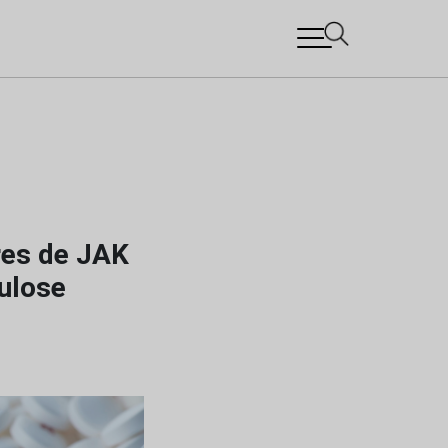
res de JAK
ulose