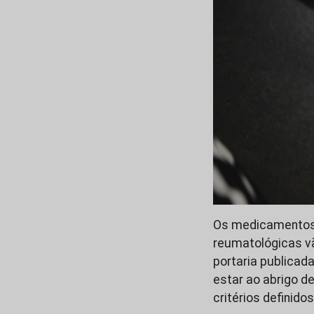
Os medicamentos 
reumatológicas v
portaria publicad
estar ao abrigo d
critérios definido