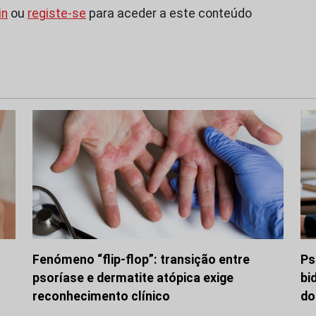
in
ou
registe-se
para aceder a este conteúdo
Fenómeno “flip-flop”: transição entre
Ps
psoríase e dermatite atópica exige
bi
reconhecimento clínico
do