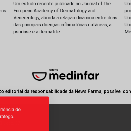
Um estudo recente publicado no Journal of the
Uma
ens
European Academy of Dermatology and
po
Venereology, aborda a relação dinâmica entre duas
Uni
das principais doenças inflamatórias cutâneas, a
Uni
psoríase e a dermatite…
Me
o editorial da responsabilidade da News Farma, possível co
riência de
tráfego.
3H, esc. 37