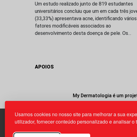
Um estudo realizado junto de 819 estudantes
universitários concluiu que um em cada três jov
(33,33%) apresentava acne, identificando vários
fatores modificáveis associados ao
desenvolvimento desta doença de pele. Os…
APOIOS
My Dermatologia é um projet
Usamos cookies no nosso site para melhorar a sua expe
utilizador, fornecer conteúdo personalizado e analisar o 
Edif. Lisboa Oriente | Av. Infante D. Henrique, n.º 33
1800-282 Lisboa | Portugal