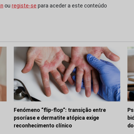
in
ou
registe-se
para aceder a este conteúdo
Fenómeno “flip-flop”: transição entre
Ps
psoríase e dermatite atópica exige
bi
reconhecimento clínico
do