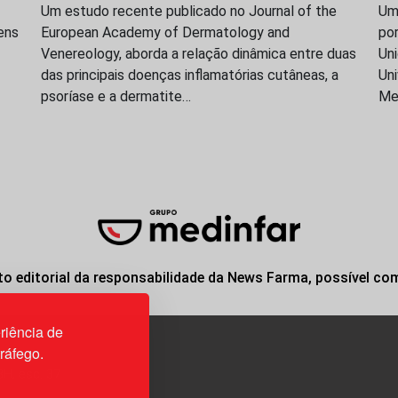
Um estudo recente publicado no Journal of the
Uma
ens
European Academy of Dermatology and
po
Venereology, aborda a relação dinâmica entre duas
Uni
das principais doenças inflamatórias cutâneas, a
Uni
psoríase e a dermatite…
Me
o editorial da responsabilidade da News Farma, possível co
riência de
tráfego.
3H, esc. 37