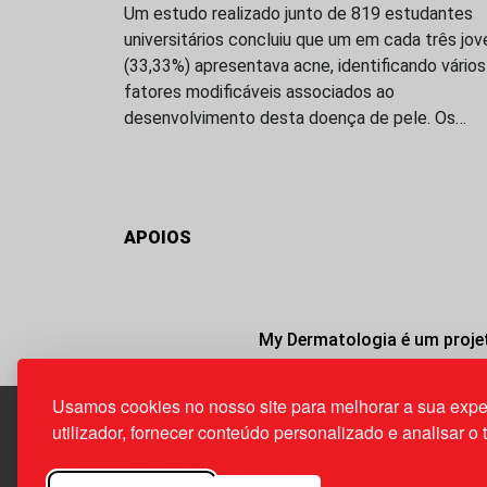
Um estudo realizado junto de 819 estudantes
universitários concluiu que um em cada três jov
(33,33%) apresentava acne, identificando vários
fatores modificáveis associados ao
desenvolvimento desta doença de pele. Os…
APOIOS
My Dermatologia é um projet
Usamos cookies no nosso site para melhorar a sua expe
utilizador, fornecer conteúdo personalizado e analisar o 
Edif. Lisboa Oriente | Av. Infante D. Henrique, n.º 33
1800-282 Lisboa | Portugal