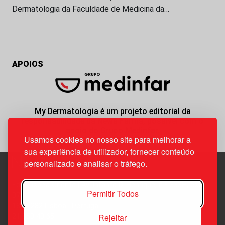
Dermatologia da Faculdade de Medicina da…
APOIOS
My Dermatologia é um projeto editorial da
responsabilidade da News Farma, possível com o
apoio do Grupo Medinfar.
Usamos cookies no nosso site para melhorar a
sua experiência de utilizador, fornecer conteúdo
personalizado e analisar o tráfego.
Edif. Lisboa Oriente | Av. Infante D. Henrique, n.º 333H, esc.
Permitir Todos
37
1800-282 Lisboa | Portugal
Rejeitar
21 850 40 65