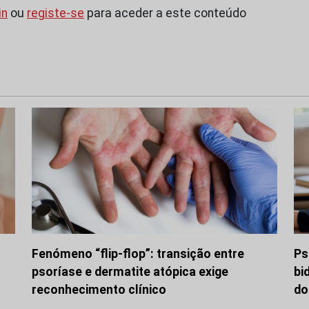
in
ou
registe-se
para aceder a este conteúdo
Fenómeno “flip-flop”: transição entre
Ps
psoríase e dermatite atópica exige
bi
reconhecimento clínico
do