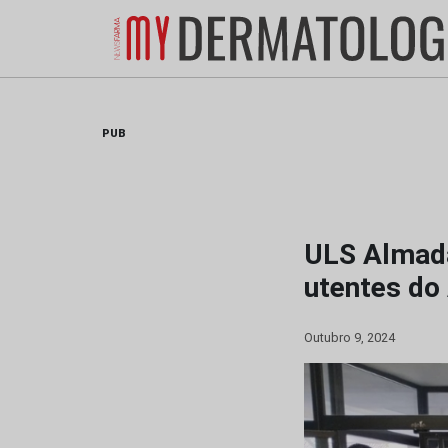
Skip
to
content
PUB
ULS Almada
utentes do 
Outubro 9, 2024