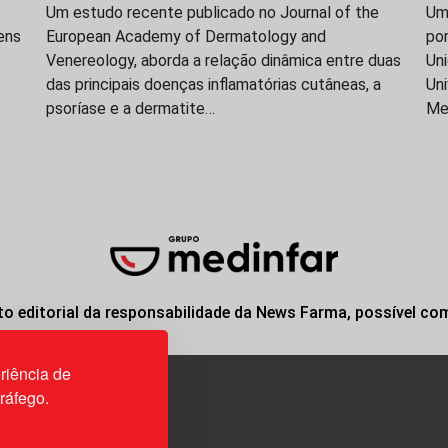
Um estudo recente publicado no Journal of the
Uma
ens
European Academy of Dermatology and
po
Venereology, aborda a relação dinâmica entre duas
Uni
das principais doenças inflamatórias cutâneas, a
Uni
psoríase e a dermatite…
Me
o editorial da responsabilidade da News Farma, possível co
riência de
tráfego.
3H, esc. 37