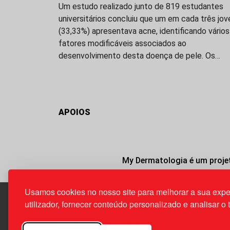
Um estudo realizado junto de 819 estudantes
universitários concluiu que um em cada três jov
(33,33%) apresentava acne, identificando vários
fatores modificáveis associados ao
desenvolvimento desta doença de pele. Os…
APOIOS
My Dermatologia é um projet
Usamos cookies no nosso site para melhorar a sua expe
utilizador, fornecer conteúdo personalizado e analisar o 
Edif. Lisboa Oriente | Av. Infante D. Henrique, n.º 33
1800-282 Lisboa | Portugal