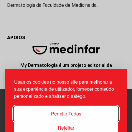
Dermatologia da Faculdade de Medicina da…
APOIOS
My Dermatologia é um projeto editorial da
responsabilidade da News Farma, possível com o
apoio do Grupo Medinfar.
Usamos cookies no nosso site para melhorar a
sua experiência de utilizador, fornecer conteúdo
personalizado e analisar o tráfego.
Edif. Lisboa Oriente | Av. Infante D. Henrique, n.º 333H, esc.
Permitir Todos
37
1800-282 Lisboa | Portugal
Rejeitar
21 850 40 65