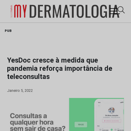
Skip
PUB
to
content
YesDoc cresce à medida que
pandemia reforça importância de
teleconsultas
Janeiro 5, 2022