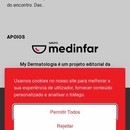
do encontro. Das…
APOIOS
My Dermatologia é um projeto editorial da
responsabilidade da News Farma, possível com o
apoio do Grupo Medinfar.
Usamos cookies no nosso site para melhorar a
sua experiência de utilizador, fornecer conteúdo
personalizado e analisar o tráfego.
Edif. Lisboa Oriente | Av. Infante D. Henrique, n.º 333H, esc.
Permitir Todos
37
1800-282 Lisboa | Portugal
Rejeitar
21 850 40 65