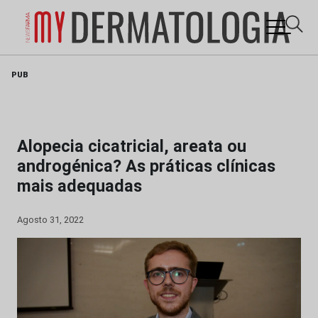
Skip
PUB
to
content
Alopecia cicatricial, areata ou
androgénica? As práticas clínicas
mais adequadas
Agosto 31, 2022