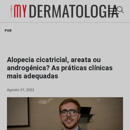
Skip
PUB
to
content
Alopecia cicatricial, areata ou
androgénica? As práticas clínicas
mais adequadas
Agosto 31, 2022