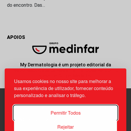
do encontro. Das…
APOIOS
My Dermatologia é um projeto editorial da
responsabilidade da News Farma, possível com o
apoio do Grupo Medinfar.
Usamos cookies no nosso site para melhorar a
sua experiência de utilizador, fornecer conteúdo
personalizado e analisar o tráfego.
Edif. Lisboa Oriente | Av. Infante D. Henrique, n.º 333H, esc.
Permitir Todos
37
1800-282 Lisboa | Portugal
Rejeitar
21 850 40 65