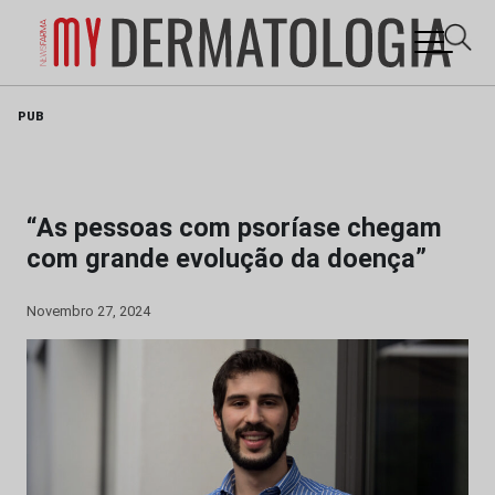
Skip
PUB
to
content
“As pessoas com psoríase chegam
com grande evolução da doença”
Novembro 27, 2024