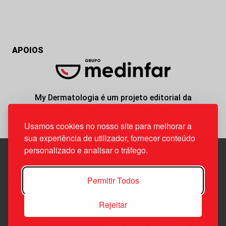
APOIOS
My Dermatologia é um projeto editorial da
responsabilidade da News Farma, possível com o
apoio do Grupo Medinfar.
Usamos cookies no nosso site para melhorar a
sua experiência de utilizador, fornecer conteúdo
personalizado e analisar o tráfego.
Edif. Lisboa Oriente | Av. Infante D. Henrique, n.º 333H, esc.
Permitir Todos
37
1800-282 Lisboa | Portugal
Rejeitar
21 850 40 65