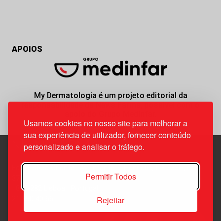
APOIOS
My Dermatologia é um projeto editorial da
responsabilidade da News Farma, possível com o
apoio do Grupo Medinfar.
Usamos cookies no nosso site para melhorar a
sua experiência de utilizador, fornecer conteúdo
personalizado e analisar o tráfego.
Edif. Lisboa Oriente | Av. Infante D. Henrique, n.º 333H, esc.
Permitir Todos
37
1800-282 Lisboa | Portugal
Rejeitar
21 850 40 65