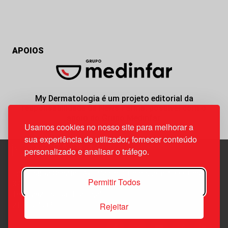
APOIOS
My Dermatologia é um projeto editorial da
responsabilidade da News Farma, possível com o
apoio do Grupo Medinfar.
Usamos cookies no nosso site para melhorar a
sua experiência de utilizador, fornecer conteúdo
personalizado e analisar o tráfego.
Edif. Lisboa Oriente | Av. Infante D. Henrique, n.º 333H, esc.
Permitir Todos
37
1800-282 Lisboa | Portugal
Rejeitar
21 850 40 65