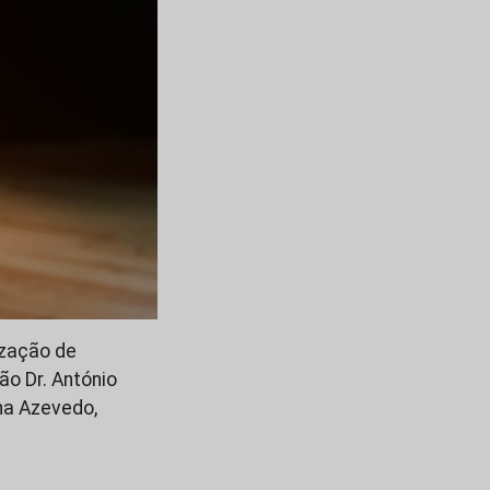
ização de
o Dr. António
na Azevedo,