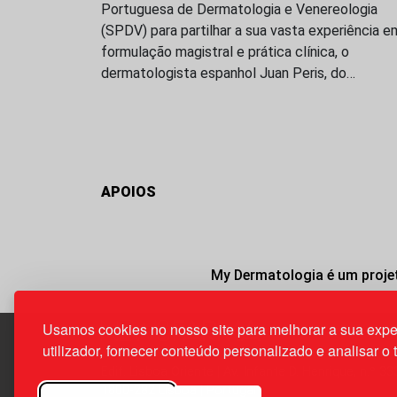
Portuguesa de Dermatologia e Venereologia
(SPDV) para partilhar a sua vasta experiência e
formulação magistral e prática clínica, o
dermatologista espanhol Juan Peris, do…
APOIOS
My Dermatologia é um projet
Usamos cookies no nosso site para melhorar a sua expe
utilizador, fornecer conteúdo personalizado e analisar o 
Edif. Lisboa Oriente | Av. Infante D. Henrique, n.º 33
1800-282 Lisboa | Portugal