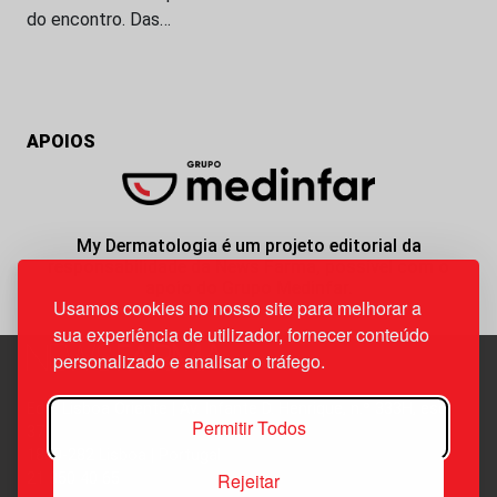
do encontro. Das…
APOIOS
My Dermatologia é um projeto editorial da
responsabilidade da News Farma, possível com o
apoio do Grupo Medinfar.
Usamos cookies no nosso site para melhorar a
sua experiência de utilizador, fornecer conteúdo
personalizado e analisar o tráfego.
Edif. Lisboa Oriente | Av. Infante D. Henrique, n.º 333H, esc.
Permitir Todos
37
1800-282 Lisboa | Portugal
Rejeitar
21 850 40 65