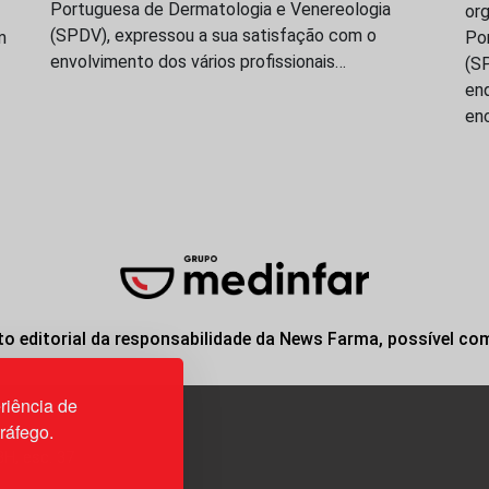
Portuguesa de Dermatologia e Venereologia
or
(SPDV), expressou a sua satisfação com o
m
Po
envolvimento dos vários profissionais…
(S
en
en
o editorial da responsabilidade da News Farma, possível co
riência de
tráfego.
3H, esc. 37