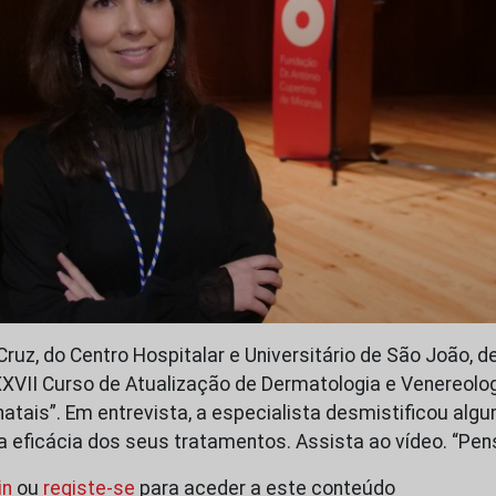
Cruz, do Centro Hospitalar e Universitário de São João, 
XXVII Curso de Atualização de Dermatologia e Venereolog
tais”. Em entrevista, a especialista desmistificou alg
a eficácia dos seus tratamentos. Assista ao vídeo. “Pe
in
ou
registe-se
para aceder a este conteúdo