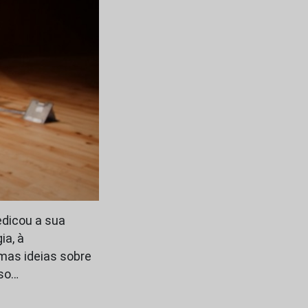
dedicou a sua
ia, à
umas ideias sobre
nso…