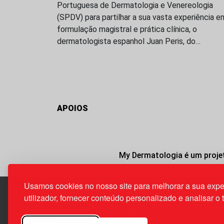
Portuguesa de Dermatologia e Venereologia
(SPDV) para partilhar a sua vasta experiência e
formulação magistral e prática clínica, o
dermatologista espanhol Juan Peris, do…
APOIOS
My Dermatologia é um projet
Usamos cookies no nosso site para melhorar a sua expe
utilizador, fornecer conteúdo personalizado e analisar o 
Edif. Lisboa Oriente | Av. Infante D. Henrique, n.º 33
1800-282 Lisboa | Portugal