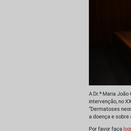
A Dr.ª Maria João 
intervenção, no X
“Dermatoses neona
a doença e sobre 
Por favor faça
log