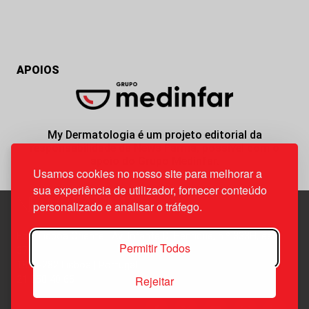
APOIOS
My Dermatologia é um projeto editorial da
responsabilidade da News Farma, possível com o
apoio do Grupo Medinfar.
Usamos cookies no nosso site para melhorar a
sua experiência de utilizador, fornecer conteúdo
personalizado e analisar o tráfego.
Edif. Lisboa Oriente | Av. Infante D. Henrique, n.º 333H, esc.
Permitir Todos
37
1800-282 Lisboa | Portugal
Rejeitar
21 850 40 65