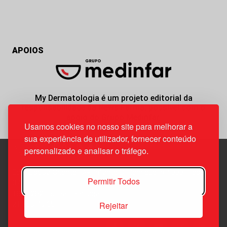
APOIOS
My Dermatologia é um projeto editorial da
responsabilidade da News Farma, possível com o
apoio do Grupo Medinfar.
Usamos cookies no nosso site para melhorar a
sua experiência de utilizador, fornecer conteúdo
personalizado e analisar o tráfego.
Edif. Lisboa Oriente | Av. Infante D. Henrique, n.º 333H, esc.
Permitir Todos
37
1800-282 Lisboa | Portugal
Rejeitar
21 850 40 65