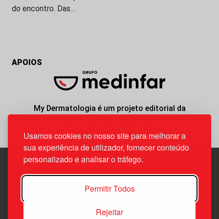
do encontro. Das…
APOIOS
My Dermatologia é um projeto editorial da
responsabilidade da News Farma, possível com o
apoio do Grupo Medinfar.
Usamos cookies no nosso site para melhorar a
sua experiência de utilizador, fornecer conteúdo
personalizado e analisar o tráfego.
Edif. Lisboa Oriente | Av. Infante D. Henrique, n.º 333H, esc.
Permitir Todos
37
1800-282 Lisboa | Portugal
Rejeitar
21 850 40 65