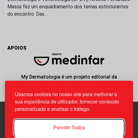
Massa fez um enquadramento dos temas estruturantes
do encontro. Das…
APOIOS
My Dermatologia é um projeto editorial da
responsabilidade da News Farma, possível com o
apoio do Grupo Medinfar.
Usamos cookies no nosso site para melhorar a
sua experiência de utilizador, fornecer conteúdo
personalizado e analisar o tráfego.
Edif. Lisboa Oriente | Av. Infante D. Henrique, n.º 333H, esc.
Permitir Todos
37
1800-282 Lisboa | Portugal