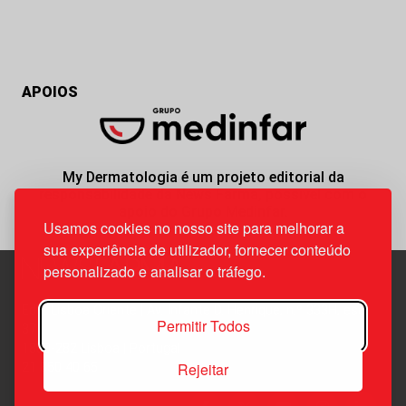
APOIOS
My Dermatologia é um projeto editorial da
responsabilidade da News Farma, possível com o
apoio do Grupo Medinfar.
Usamos cookies no nosso site para melhorar a
sua experiência de utilizador, fornecer conteúdo
personalizado e analisar o tráfego.
Edif. Lisboa Oriente | Av. Infante D. Henrique, n.º 333H, esc.
Permitir Todos
37
1800-282 Lisboa | Portugal
Rejeitar
21 850 40 65