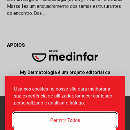
Massa fez um enquadramento dos temas estruturantes
do encontro. Das…
APOIOS
My Dermatologia é um projeto editorial da
responsabilidade da News Farma, possível com o
apoio do Grupo Medinfar.
Usamos cookies no nosso site para melhorar a
sua experiência de utilizador, fornecer conteúdo
personalizado e analisar o tráfego.
Edif. Lisboa Oriente | Av. Infante D. Henrique, n.º 333H, esc.
Permitir Todos
37
1800-282 Lisboa | Portugal