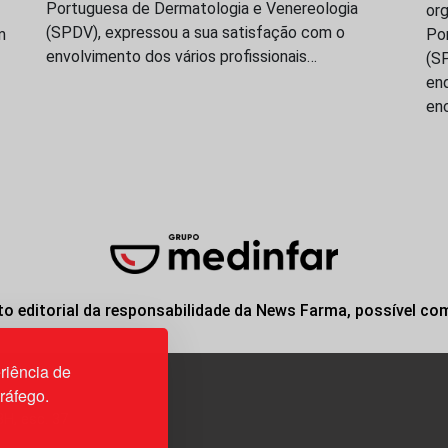
Portuguesa de Dermatologia e Venereologia
or
(SPDV), expressou a sua satisfação com o
m
Po
envolvimento dos vários profissionais…
(S
en
en
o editorial da responsabilidade da News Farma, possível co
riência de
tráfego.
3H, esc. 37