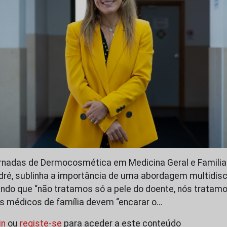
nadas de Dermocosmética em Medicina Geral e Familiar,
dré, sublinha a importância de uma abordagem multidisci
ando que “não tratamos só a pele do doente, nós tratamo
s médicos de família devem “encarar o…
in
ou
registe-se
para aceder a este conteúdo