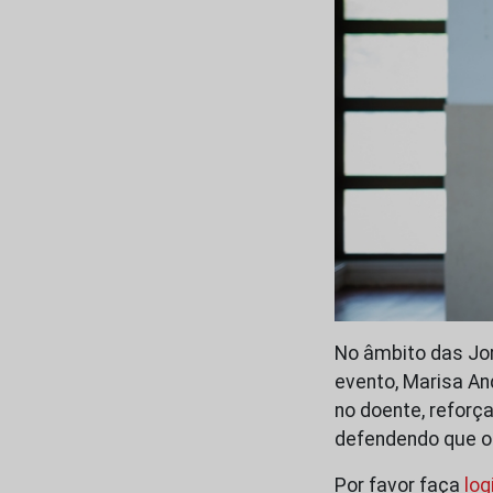
No âmbito das Jor
evento, Marisa An
no doente, reforç
defendendo que o
Por favor faça
log