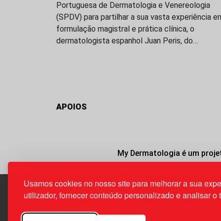
Portuguesa de Dermatologia e Venereologia
(SPDV) para partilhar a sua vasta experiência e
formulação magistral e prática clínica, o
dermatologista espanhol Juan Peris, do…
APOIOS
My Dermatologia é um projet
Usamos cookies no nosso site para melhorar a sua expe
utilizador, fornecer conteúdo personalizado e analisar o 
Edif. Lisboa Oriente | Av. Infante D. Henrique, n.º 33
1800-282 Lisboa | Portugal