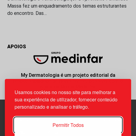
Massa fez um enquadramento dos temas estruturantes
do encontro. Das…
APOIOS
My Dermatologia é um projeto editorial da
responsabilidade da News Farma, possível com o
apoio do Grupo Medinfar.
Usamos cookies no nosso site para melhorar a
sua experiência de utilizador, fornecer conteúdo
personalizado e analisar o tráfego.
Edif. Lisboa Oriente | Av. Infante D. Henrique, n.º 333H, esc.
Permitir Todos
37
1800-282 Lisboa | Portugal