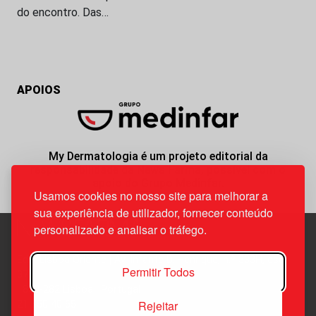
do encontro. Das…
APOIOS
My Dermatologia é um projeto editorial da
responsabilidade da News Farma, possível com o
apoio do Grupo Medinfar.
Usamos cookies no nosso site para melhorar a
sua experiência de utilizador, fornecer conteúdo
personalizado e analisar o tráfego.
Edif. Lisboa Oriente | Av. Infante D. Henrique, n.º 333H, esc.
Permitir Todos
37
1800-282 Lisboa | Portugal
Rejeitar
21 850 40 65