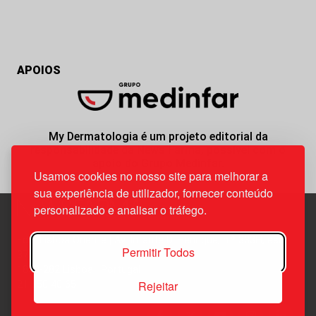
APOIOS
My Dermatologia é um projeto editorial da
responsabilidade da News Farma, possível com o
apoio do Grupo Medinfar.
Usamos cookies no nosso site para melhorar a
sua experiência de utilizador, fornecer conteúdo
personalizado e analisar o tráfego.
Edif. Lisboa Oriente | Av. Infante D. Henrique, n.º 333H, esc.
Permitir Todos
37
1800-282 Lisboa | Portugal
Rejeitar
21 850 40 65