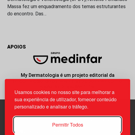
Massa fez um enquadramento dos temas estruturantes
do encontro. Das…
APOIOS
My Dermatologia é um projeto editorial da
responsabilidade da News Farma, possível com o
apoio do Grupo Medinfar.
Usamos cookies no nosso site para melhorar a
sua experiência de utilizador, fornecer conteúdo
personalizado e analisar o tráfego.
Edif. Lisboa Oriente | Av. Infante D. Henrique, n.º 333H, esc.
Permitir Todos
37
1800-282 Lisboa | Portugal