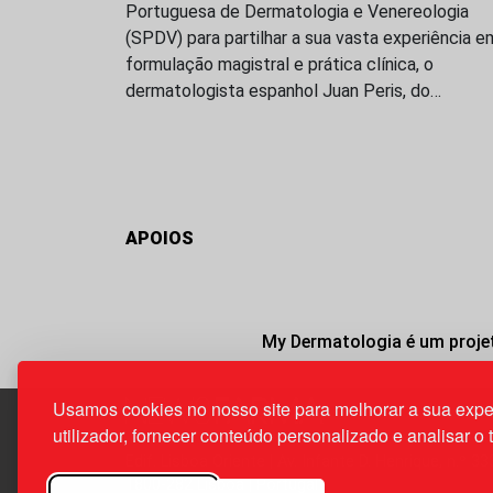
Portuguesa de Dermatologia e Venereologia
(SPDV) para partilhar a sua vasta experiência e
formulação magistral e prática clínica, o
dermatologista espanhol Juan Peris, do…
APOIOS
My Dermatologia é um projet
Usamos cookies no nosso site para melhorar a sua expe
utilizador, fornecer conteúdo personalizado e analisar o 
Edif. Lisboa Oriente | Av. Infante D. Henrique, n.º 33
1800-282 Lisboa | Portugal