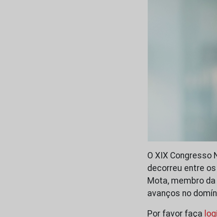
O XIX Congresso 
decorreu entre os 
Mota, membro da C
avanços no domín
Por favor faça
log