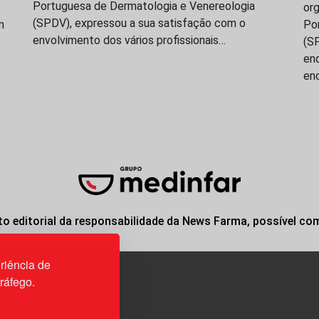
Portuguesa de Dermatologia e Venereologia
or
(SPDV), expressou a sua satisfação com o
m
Po
envolvimento dos vários profissionais…
(S
en
en
o editorial da responsabilidade da News Farma, possível co
riência de
tráfego.
3H, esc. 37