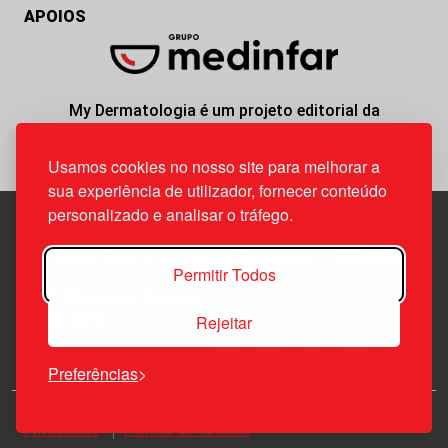
APOIOS
My Dermatologia é um projeto editorial da
responsabilidade da News Farma, possível com o
apoio do Grupo Medinfar.
Usamos cookies no nosso site para melhorar a
sua experiência de utilizador, fornecer conteúdo
personalizado e analisar o tráfego.
Edif. Lisboa Oriente | Av. Infante D. Henrique, n.º 333H, esc.
Permitir Todos
37
1800-282 Lisboa | Portugal
Rejeitar
21 850 40 65
Preferências
© 2026 Todos os Direitos Reservados.
Política de
Privacidade
Política de Cookies