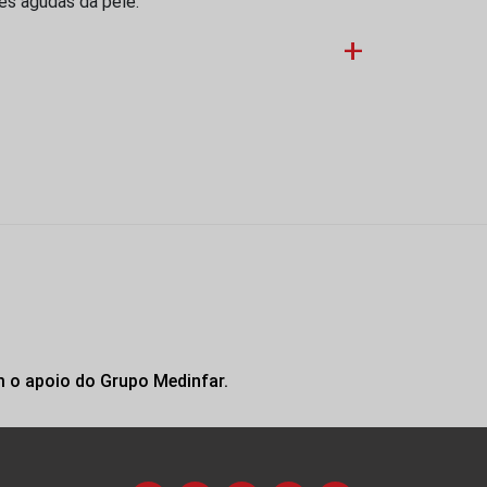
ões agudas da pele.
+
m o apoio do Grupo Medinfar.