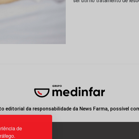
ser útil no tratamento de les
o editorial da responsabilidade da News Farma, possível co
riência de
tráfego.