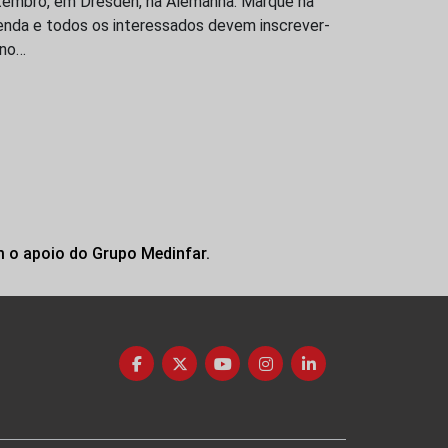
tembro, em Dresden, na Alemanha. Marque na
enda e todos os interessados devem inscrever-
 no…
m o apoio do Grupo Medinfar.