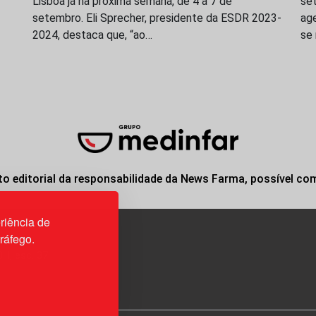
Lisboa já na próxima semana, de 4 a 7 de
se
setembro. Eli Sprecher, presidente da ESDR 2023-
ag
2024, destaca que, “ao…
se
o editorial da responsabilidade da News Farma, possível co
riência de
tráfego.
3H, esc. 37