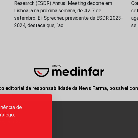
Research (ESDR) Annual Meeting decorre em
Con
Lisboa já na próxima semana, de 4 a 7 de
se
setembro. Eli Sprecher, presidente da ESDR 2023-
ag
2024, destaca que, “ao…
se
o editorial da responsabilidade da News Farma, possível co
riência de
tráfego.
3H, esc. 37