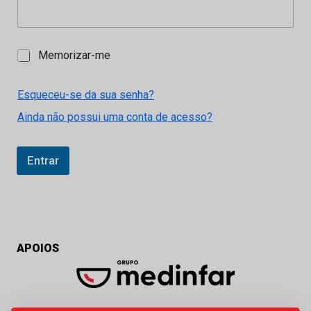
M
Memorizar-me
e
m
o
Esqueceu-se da sua senha?
r
Ainda não possui uma conta de acesso?
i
z
a
r
Entrar
-
m
e
APOIOS